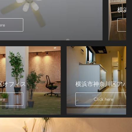
横浜
ere
区オフィス
横浜市神奈川区アパ
ere
Click here