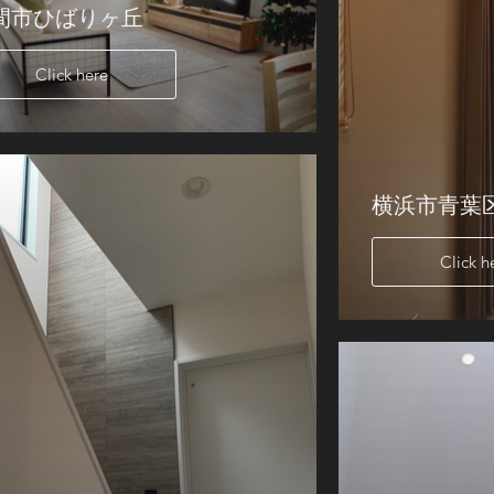
間市ひばりヶ丘
Click here
横浜市青葉区
Click h