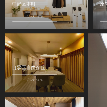
中野区本町
座
Click here
目黒区自由が丘
Click here