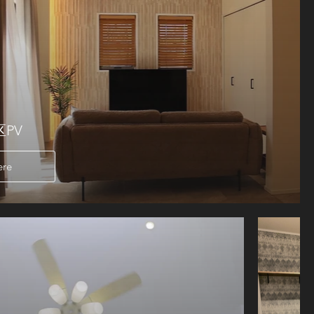
PV
ere