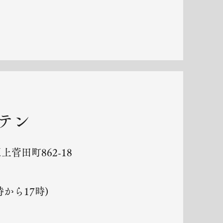
テン
菅田町862-18
から17時)